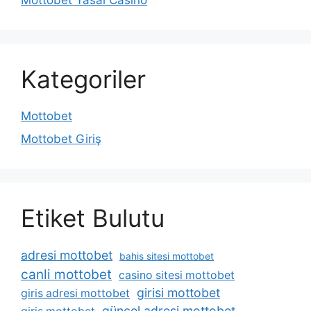
Kategoriler
Mottobet
Mottobet Giriş
Etiket Bulutu
adresi mottobet
bahis sitesi mottobet
canli mottobet
casino sitesi mottobet
girisi mottobet
giris adresi mottobet
güncel adresi mottobet