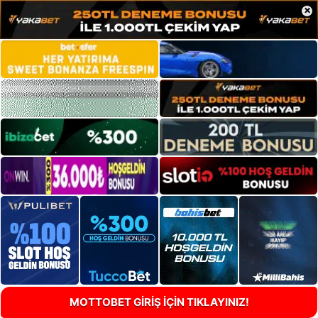
×
MOTTOBET GİRİŞ İÇİN TIKLAYINIZ!