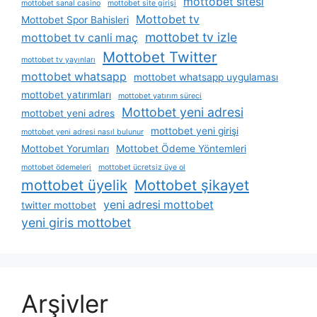
mottobet sitesi
mottobet sanal casino
mottobet site girişi
Mottobet tv
Mottobet Spor Bahisleri
mottobet tv izle
mottobet tv canli maç
Mottobet Twitter
mottobet tv yayınları
mottobet whatsapp
mottobet whatsapp uygulaması
mottobet yatırımları
mottobet yatırım süreci
Mottobet yeni adresi
mottobet yeni adres
mottobet yeni girişi
mottobet yeni adresi nasıl bulunur
Mottobet Yorumları
Mottobet Ödeme Yöntemleri
mottobet ödemeleri
mottobet ücretsiz üye ol
mottobet üyelik
Mottobet şikayet
yeni adresi mottobet
twitter mottobet
yeni giris mottobet
Arşivler