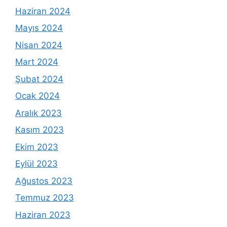
Haziran 2024
Mayıs 2024
Nisan 2024
Mart 2024
Şubat 2024
Ocak 2024
Aralık 2023
Kasım 2023
Ekim 2023
Eylül 2023
Ağustos 2023
Temmuz 2023
Haziran 2023