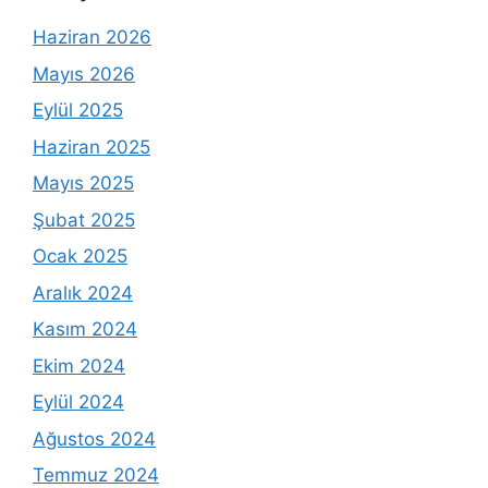
Haziran 2026
Mayıs 2026
Eylül 2025
Haziran 2025
Mayıs 2025
Şubat 2025
Ocak 2025
Aralık 2024
Kasım 2024
Ekim 2024
Eylül 2024
Ağustos 2024
Temmuz 2024