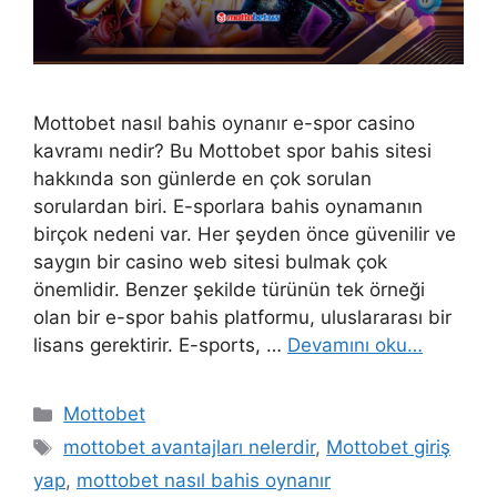
Mottobet nasıl bahis oynanır e-spor casino
kavramı nedir? Bu Mottobet spor bahis sitesi
hakkında son günlerde en çok sorulan
sorulardan biri. E-sporlara bahis oynamanın
birçok nedeni var. Her şeyden önce güvenilir ve
saygın bir casino web sitesi bulmak çok
önemlidir. Benzer şekilde türünün tek örneği
olan bir e-spor bahis platformu, uluslararası bir
lisans gerektirir. E-sports, …
Devamını oku…
Kategoriler
Mottobet
Etiketler
mottobet avantajları nelerdir
,
Mottobet giriş
yap
,
mottobet nasıl bahis oynanır