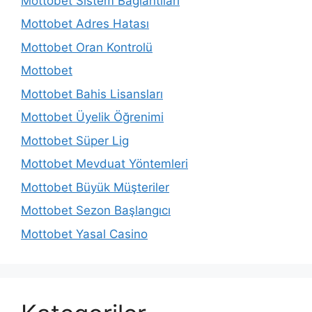
Mottobet Sistem Bağlantıları
Mottobet Adres Hatası
Mottobet Oran Kontrolü
Mottobet
Mottobet Bahis Lisansları
Mottobet Üyelik Öğrenimi
Mottobet Süper Lig
Mottobet Mevduat Yöntemleri
Mottobet Büyük Müşteriler
Mottobet Sezon Başlangıcı
Mottobet Yasal Casino