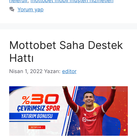
nelerdir
,
mottobet mobil müşteri hizmetleri
Yorum yap
Mottobet Saha Destek
Hattı
Nisan 1, 2022
Yazarı:
editor