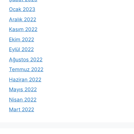
Ocak 2023
Aralık 2022
Kasım 2022
Ekim 2022
Eylül 2022
Ağustos 2022
Temmuz 2022
Haziran 2022
Mayıs 2022
Nisan 2022
Mart 2022