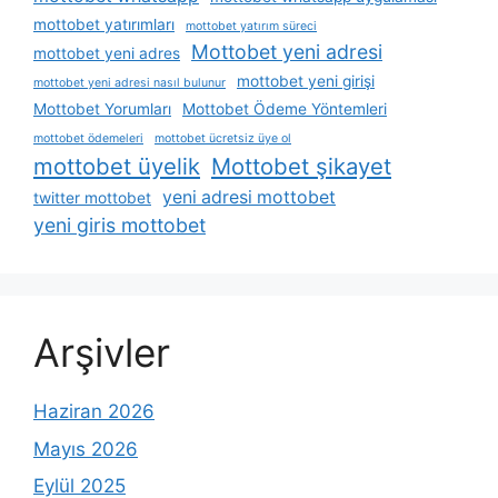
mottobet yatırımları
mottobet yatırım süreci
Mottobet yeni adresi
mottobet yeni adres
mottobet yeni girişi
mottobet yeni adresi nasıl bulunur
Mottobet Yorumları
Mottobet Ödeme Yöntemleri
mottobet ödemeleri
mottobet ücretsiz üye ol
mottobet üyelik
Mottobet şikayet
yeni adresi mottobet
twitter mottobet
yeni giris mottobet
Arşivler
Haziran 2026
Mayıs 2026
Eylül 2025