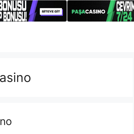
asino
ino