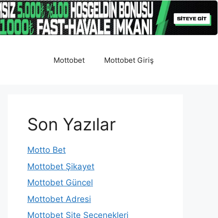
Mottobet
Mottobet Giriş
Son Yazılar
Motto Bet
Mottobet Şikayet
Mottobet Güncel
Mottobet Adresi
Mottobet Site Seçenekleri