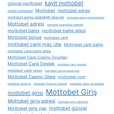
kayit mottobet
güncel mottobet
Mottobet
mottobet adres
mobil mottobet
mottobet adres değişikliği şikayeti
mottobet adres güncellemesi
Mottobet adresi
mottobet avantajları nelerdir
mottobet bahis
mottobet bahis sitesi
Mottobet bonus
mottobet canli
mottobet canli maç izle
Mottobet canlı bahis
mottobet canlı bahis sitesi
Mottobet Canlı Casino Oyunları
Mottobet Canlı Destek
mottobet canlı oyunlar
mottobet canlı yayını
mottobet casino pazarında
Mottobet Casino Sitesi
mottobet com
mottobet deneyim
mottobet finansal i̇şlemler
mottobet geniş seçenekler
Mottobet Giriş
mottobet girisi
Mottobet giriş adresi
mottobet giriş deneyim
mottobet güncel
Mottobet giriş yap