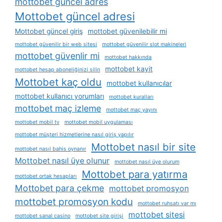
mottobet güncel adres
Mottobet güncel adresi
Mottobet güncel giriş
mottobet güvenilebilir mi
mottobet güvenilir bir web sitesi
mottobet güvenilir slot makineleri
mottobet güvenlir mi
mottobet hakkında
mottobet kayit
mottobet hesap aboneliğinizi silin
Mottobet kaç oldu
mottobet kullanıcılar
mottobet kullanıcı yorumları
mottobet kuralları
mottobet maç izleme
mottobet maç yayını
mottobet mobil tv
mottobet mobil uygulaması
mottobet müşteri hizmetlerine nasıl giriş yapılır
Mottobet nasıl bir site
mottobet nasıl bahis oynanır
Mottobet nasıl üye olunur
mottobet nasıl üye olurum
Mottobet para yatırma
mottobet ortak hesapları
Mottobet para çekme
mottobet promosyon
mottobet promosyon kodu
mottobet ruhsatı var mı
mottobet sitesi
mottobet sanal casino
mottobet site girişi