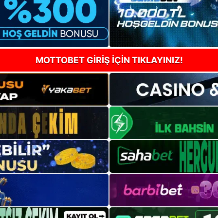
MOTTOBET GİRİŞ İÇİN TIKLAYINIZ!