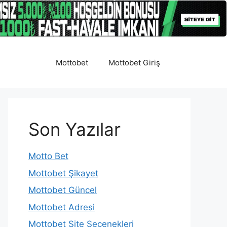
Mottobet
Mottobet Giriş
Son Yazılar
Motto Bet
Mottobet Şikayet
Mottobet Güncel
Mottobet Adresi
Mottobet Site Seçenekleri