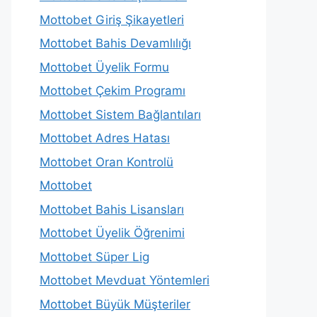
Mottobet Giriş Şikayetleri
Mottobet Bahis Devamlılığı
Mottobet Üyelik Formu
Mottobet Çekim Programı
Mottobet Sistem Bağlantıları
Mottobet Adres Hatası
Mottobet Oran Kontrolü
Mottobet
Mottobet Bahis Lisansları
Mottobet Üyelik Öğrenimi
Mottobet Süper Lig
Mottobet Mevduat Yöntemleri
Mottobet Büyük Müşteriler