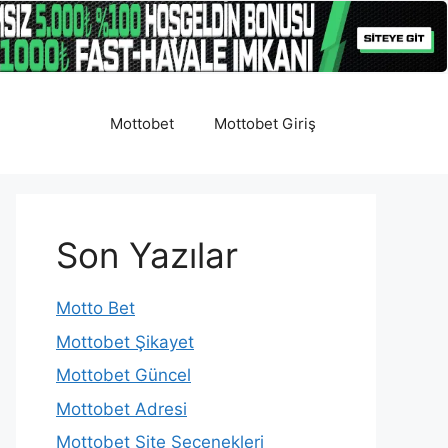
Mottobet
Mottobet Giriş
Son Yazılar
Motto Bet
Mottobet Şikayet
Mottobet Güncel
Mottobet Adresi
Mottobet Site Seçenekleri