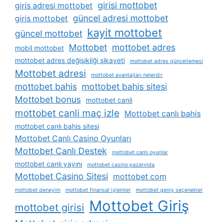
girisi mottobet
giris adresi mottobet
güncel adresi mottobet
giris mottobet
kayit mottobet
güncel mottobet
Mottobet
mottobet adres
mobil mottobet
mottobet adres değişikliği şikayeti
mottobet adres güncellemesi
Mottobet adresi
mottobet avantajları nelerdir
mottobet bahis
mottobet bahis sitesi
Mottobet bonus
mottobet canli
mottobet canli maç izle
Mottobet canlı bahis
mottobet canlı bahis sitesi
Mottobet Canlı Casino Oyunları
Mottobet Canlı Destek
mottobet canlı oyunlar
mottobet canlı yayını
mottobet casino pazarında
Mottobet Casino Sitesi
mottobet com
mottobet deneyim
mottobet finansal i̇şlemler
mottobet geniş seçenekler
Mottobet Giriş
mottobet girisi