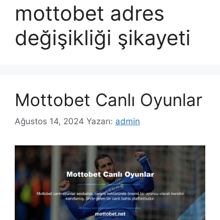
mottobet adres
değişikliği şikayeti
Mottobet Canlı Oyunlar
Ağustos 14, 2024
Yazarı:
admin