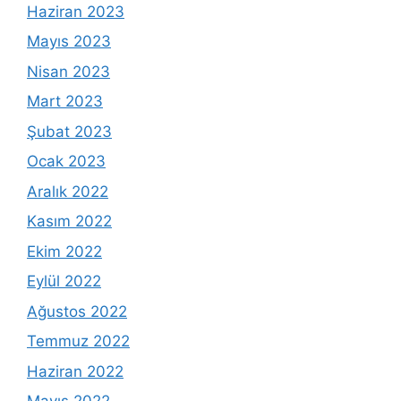
Haziran 2023
Mayıs 2023
Nisan 2023
Mart 2023
Şubat 2023
Ocak 2023
Aralık 2022
Kasım 2022
Ekim 2022
Eylül 2022
Ağustos 2022
Temmuz 2022
Haziran 2022