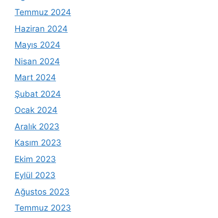
Temmuz 2024
Haziran 2024
Mayıs 2024
Nisan 2024
Mart 2024
Şubat 2024
Ocak 2024
Aralık 2023
Kasım 2023
Ekim 2023
Eylül 2023
Ağustos 2023
Temmuz 2023