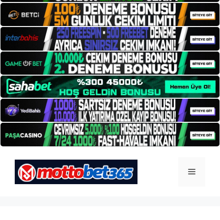
İçeriğe
atla
Menü