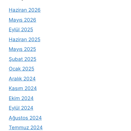
Haziran 2026
Mayıs 2026
Eylül 2025
Haziran 2025
Mayıs 2025
Şubat 2025
Ocak 2025
Aralık 2024
Kasım 2024
Ekim 2024
Eylül 2024
Ağustos 2024
Temmuz 2024