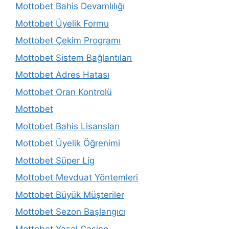
Mottobet Bahis Devamlılığı
Mottobet Üyelik Formu
Mottobet Çekim Programı
Mottobet Sistem Bağlantıları
Mottobet Adres Hatası
Mottobet Oran Kontrolü
Mottobet
Mottobet Bahis Lisansları
Mottobet Üyelik Öğrenimi
Mottobet Süper Lig
Mottobet Mevduat Yöntemleri
Mottobet Büyük Müşteriler
Mottobet Sezon Başlangıcı
Mottobet Yasal Casino