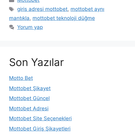
Mottobet
Etiketler
giris adresi mottobet
,
mottobet aynı
mantıkla
,
mottobet teknoloji düğme
Yorum yap
Son Yazılar
Motto Bet
Mottobet Şikayet
Mottobet Güncel
Mottobet Adresi
Mottobet Site Seçenekleri
Mottobet Giriş Şikayetleri