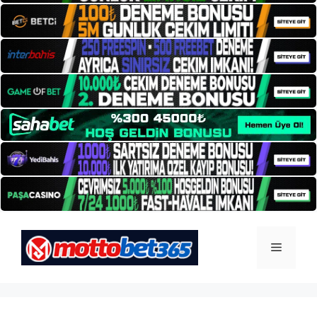
İçeriğe
atla
Menü