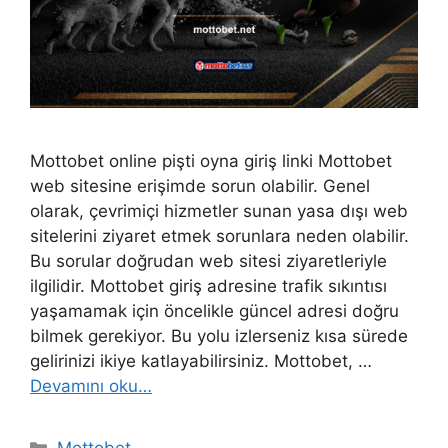
Mottobet online pişti oyna giriş linki Mottobet
web sitesine erişimde sorun olabilir. Genel
olarak, çevrimiçi hizmetler sunan yasa dışı web
sitelerini ziyaret etmek sorunlara neden olabilir.
Bu sorular doğrudan web sitesi ziyaretleriyle
ilgilidir. Mottobet giriş adresine trafik sıkıntısı
yaşamamak için öncelikle güncel adresi doğru
bilmek gerekiyor. Bu yolu izlerseniz kısa sürede
gelirinizi ikiye katlayabilirsiniz. Mottobet, …
Devamını oku…
Kategoriler