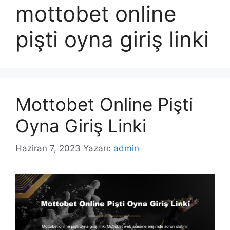
mottobet online
pişti oyna giriş linki
Mottobet Online Pişti
Oyna Giriş Linki
Haziran 7, 2023
Yazarı:
admin