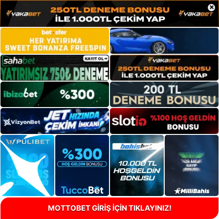
×
MOTTOBET GİRİŞ İÇİN TIKLAYINIZ!