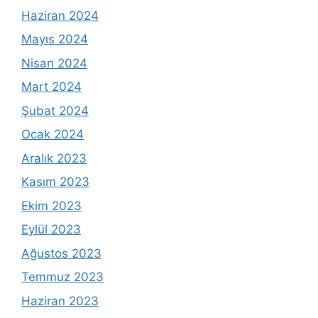
Haziran 2024
Mayıs 2024
Nisan 2024
Mart 2024
Şubat 2024
Ocak 2024
Aralık 2023
Kasım 2023
Ekim 2023
Eylül 2023
Ağustos 2023
Temmuz 2023
Haziran 2023