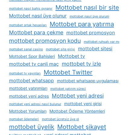
Mottobet nasıl bir site
mottobet nasıl bahis oynanır
Mottobet nasıl üye olunur
mottobet nasıl üye olurum
Mottobet para yatırma
mottobet ortak hesapları
Mottobet para çekme
mottobet promosyon
mottobet promosyon kodu
mottobet ruhsatı var mı
mottobet sitesi
mottobet sanal casino
mottobet site girişi
Mottobet tv
Mottobet Spor Bahisleri
mottobet tv izle
mottobet tv canli maç
Mottobet Twitter
mottobet tv yayınları
mottobet whatsapp
mottobet whatsapp uygulaması
mottobet yatırımları
mottobet yatırım süreci
Mottobet yeni adresi
mottobet yeni adres
mottobet yeni girişi
mottobet yeni adresi nasıl bulunur
Mottobet Yorumları
Mottobet Ödeme Yöntemleri
mottobet ödemeleri
mottobet ücretsiz üye ol
mottobet üyelik
Mottobet şikayet