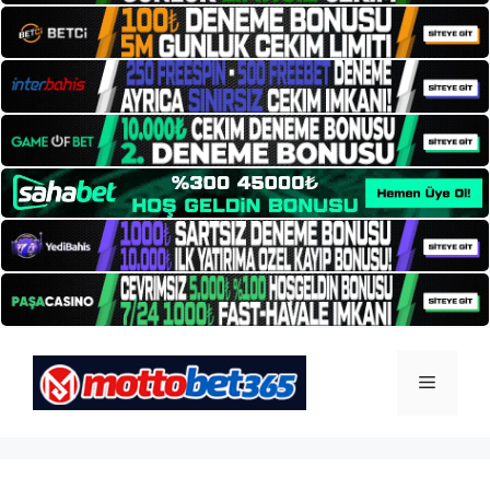
İçeriğe
atla
Menü