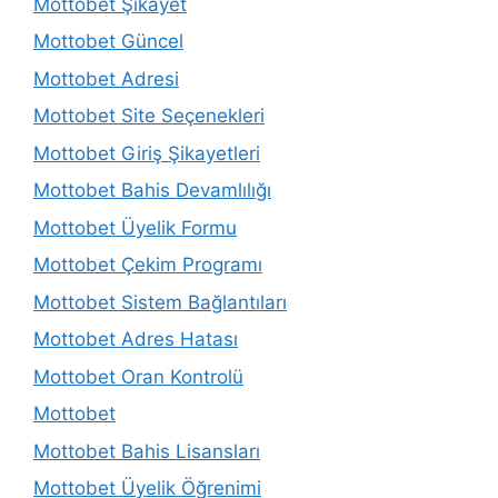
Mottobet Şikayet
Mottobet Güncel
Mottobet Adresi
Mottobet Site Seçenekleri
Mottobet Giriş Şikayetleri
Mottobet Bahis Devamlılığı
Mottobet Üyelik Formu
Mottobet Çekim Programı
Mottobet Sistem Bağlantıları
Mottobet Adres Hatası
Mottobet Oran Kontrolü
Mottobet
Mottobet Bahis Lisansları
Mottobet Üyelik Öğrenimi