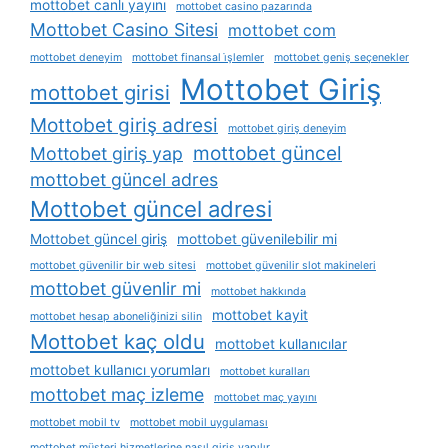
mottobet canlı yayını
mottobet casino pazarında
Mottobet Casino Sitesi
mottobet com
mottobet deneyim
mottobet finansal i̇şlemler
mottobet geniş seçenekler
Mottobet Giriş
mottobet girisi
Mottobet giriş adresi
mottobet giriş deneyim
mottobet güncel
Mottobet giriş yap
mottobet güncel adres
Mottobet güncel adresi
Mottobet güncel giriş
mottobet güvenilebilir mi
mottobet güvenilir bir web sitesi
mottobet güvenilir slot makineleri
mottobet güvenlir mi
mottobet hakkında
mottobet kayit
mottobet hesap aboneliğinizi silin
Mottobet kaç oldu
mottobet kullanıcılar
mottobet kullanıcı yorumları
mottobet kuralları
mottobet maç izleme
mottobet maç yayını
mottobet mobil tv
mottobet mobil uygulaması
mottobet müşteri hizmetlerine nasıl giriş yapılır