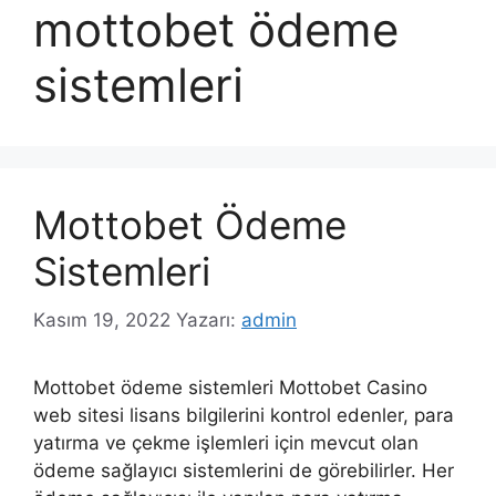
mottobet ödeme
sistemleri
Mottobet Ödeme
Sistemleri
Kasım 19, 2022
Yazarı:
admin
Mottobet ödeme sistemleri Mottobet Casino
web sitesi lisans bilgilerini kontrol edenler, para
yatırma ve çekme işlemleri için mevcut olan
ödeme sağlayıcı sistemlerini de görebilirler. Her