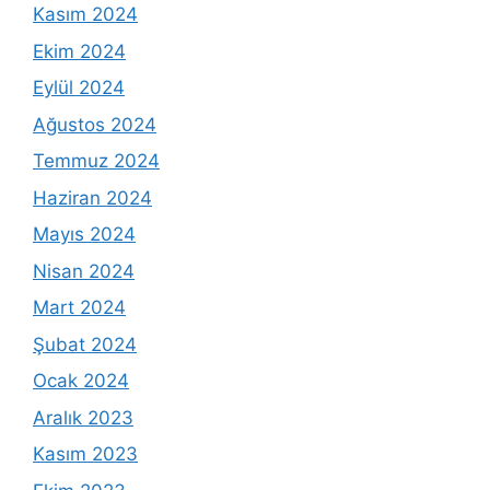
Kasım 2024
Ekim 2024
Eylül 2024
Ağustos 2024
Temmuz 2024
Haziran 2024
Mayıs 2024
Nisan 2024
Mart 2024
Şubat 2024
Ocak 2024
Aralık 2023
Kasım 2023