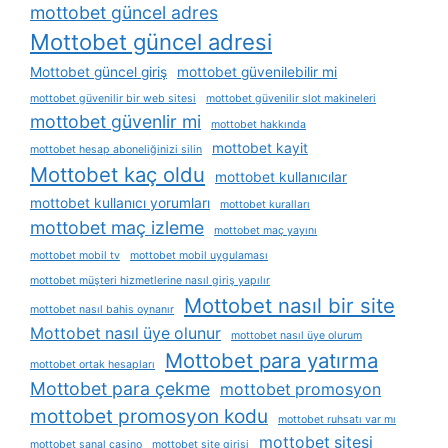
mottobet güncel adres
Mottobet güncel adresi
Mottobet güncel giriş
mottobet güvenilebilir mi
mottobet güvenilir bir web sitesi
mottobet güvenilir slot makineleri
mottobet güvenlir mi
mottobet hakkında
mottobet kayit
mottobet hesap aboneliğinizi silin
Mottobet kaç oldu
mottobet kullanıcılar
mottobet kullanıcı yorumları
mottobet kuralları
mottobet maç izleme
mottobet maç yayını
mottobet mobil tv
mottobet mobil uygulaması
mottobet müşteri hizmetlerine nasıl giriş yapılır
Mottobet nasıl bir site
mottobet nasıl bahis oynanır
Mottobet nasıl üye olunur
mottobet nasıl üye olurum
Mottobet para yatırma
mottobet ortak hesapları
Mottobet para çekme
mottobet promosyon
mottobet promosyon kodu
mottobet ruhsatı var mı
mottobet sitesi
mottobet sanal casino
mottobet site girişi