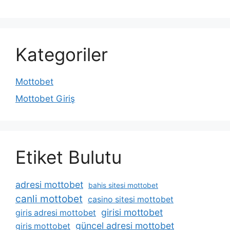
Kategoriler
Mottobet
Mottobet Giriş
Etiket Bulutu
adresi mottobet
bahis sitesi mottobet
canli mottobet
casino sitesi mottobet
girisi mottobet
giris adresi mottobet
güncel adresi mottobet
giris mottobet