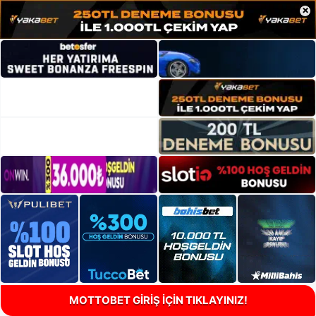
×
MOTTOBET GİRİŞ İÇİN TIKLAYINIZ!