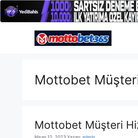
İçeriğe
atla
Mottobet Müşteri
Mottobet Müşteri Hi
Nisan 12, 2023
Yazarı:
admin