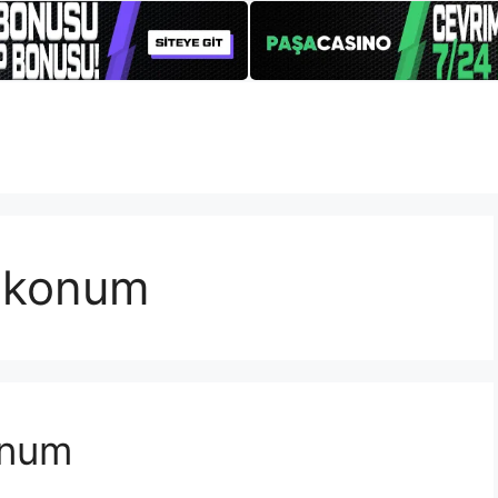
l konum
onum