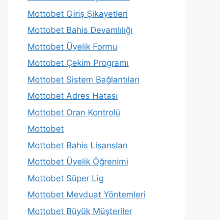
Mottobet Giriş Şikayetleri
Mottobet Bahis Devamlılığı
Mottobet Üyelik Formu
Mottobet Çekim Programı
Mottobet Sistem Bağlantıları
Mottobet Adres Hatası
Mottobet Oran Kontrolü
Mottobet
Mottobet Bahis Lisansları
Mottobet Üyelik Öğrenimi
Mottobet Süper Lig
Mottobet Mevduat Yöntemleri
Mottobet Büyük Müşteriler