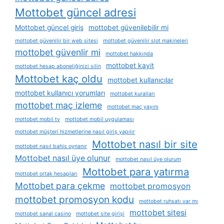
Mottobet güncel adresi
Mottobet güncel giriş
mottobet güvenilebilir mi
mottobet güvenilir bir web sitesi
mottobet güvenilir slot makineleri
mottobet güvenlir mi
mottobet hakkında
mottobet kayit
mottobet hesap aboneliğinizi silin
Mottobet kaç oldu
mottobet kullanıcılar
mottobet kullanıcı yorumları
mottobet kuralları
mottobet maç izleme
mottobet maç yayını
mottobet mobil tv
mottobet mobil uygulaması
mottobet müşteri hizmetlerine nasıl giriş yapılır
Mottobet nasıl bir site
mottobet nasıl bahis oynanır
Mottobet nasıl üye olunur
mottobet nasıl üye olurum
Mottobet para yatırma
mottobet ortak hesapları
Mottobet para çekme
mottobet promosyon
mottobet promosyon kodu
mottobet ruhsatı var mı
mottobet sitesi
mottobet sanal casino
mottobet site girişi