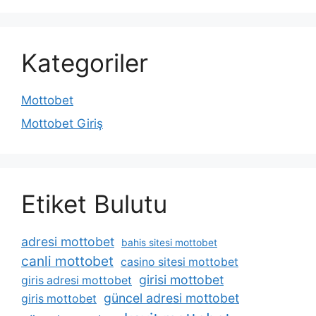
Kategoriler
Mottobet
Mottobet Giriş
Etiket Bulutu
adresi mottobet
bahis sitesi mottobet
canli mottobet
casino sitesi mottobet
girisi mottobet
giris adresi mottobet
güncel adresi mottobet
giris mottobet