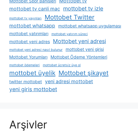
Mottobet tv
Mottobet Spor Bahisleri
mottobet tv izle
mottobet tv canli maç
Mottobet Twitter
mottobet tv yayınları
mottobet whatsapp
mottobet whatsapp uygulaması
mottobet yatırımları
mottobet yatırım süreci
Mottobet yeni adresi
mottobet yeni adres
mottobet yeni girişi
mottobet yeni adresi nasıl bulunur
Mottobet Yorumları
Mottobet Ödeme Yöntemleri
mottobet ödemeleri
mottobet ücretsiz üye ol
mottobet üyelik
Mottobet şikayet
yeni adresi mottobet
twitter mottobet
yeni giris mottobet
Arşivler