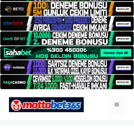
İçeriğe
atla
Menü