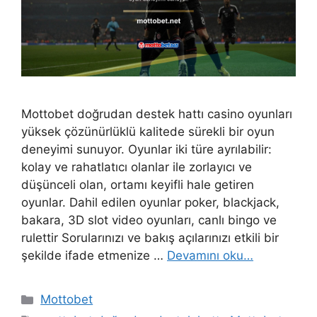
Mottobet doğrudan destek hattı casino oyunları
yüksek çözünürlüklü kalitede sürekli bir oyun
deneyimi sunuyor. Oyunlar iki türe ayrılabilir:
kolay ve rahatlatıcı olanlar ile zorlayıcı ve
düşünceli olan, ortamı keyifli hale getiren
oyunlar. Dahil edilen oyunlar poker, blackjack,
bakara, 3D slot video oyunları, canlı bingo ve
rulettir Sorularınızı ve bakış açılarınızı etkili bir
şekilde ifade etmenize …
Devamını oku…
Kategoriler
Mottobet