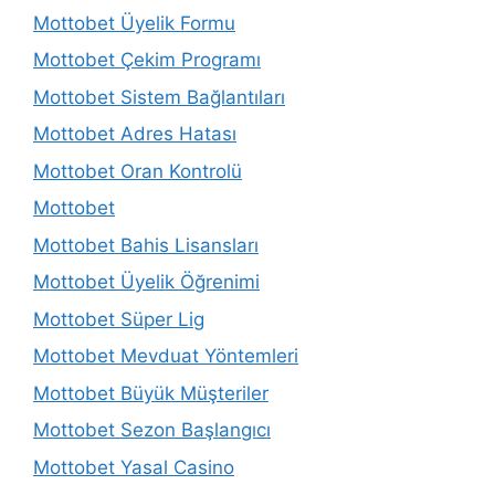
Mottobet Üyelik Formu
Mottobet Çekim Programı
Mottobet Sistem Bağlantıları
Mottobet Adres Hatası
Mottobet Oran Kontrolü
Mottobet
Mottobet Bahis Lisansları
Mottobet Üyelik Öğrenimi
Mottobet Süper Lig
Mottobet Mevduat Yöntemleri
Mottobet Büyük Müşteriler
Mottobet Sezon Başlangıcı
Mottobet Yasal Casino