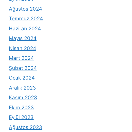
Ağustos 2024
Temmuz 2024
Haziran 2024
Mayıs 2024
Nisan 2024
Mart 2024
Şubat 2024
Ocak 2024
Aralık 2023
Kasım 2023
Ekim 2023
Eylül 2023
Ağustos 2023