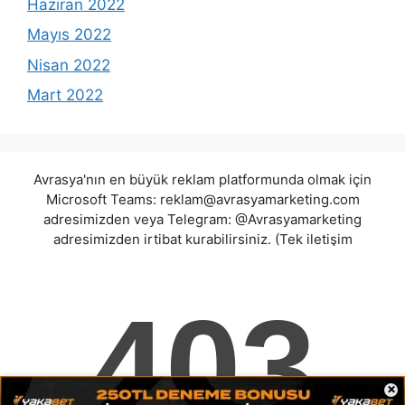
Haziran 2022
Mayıs 2022
Nisan 2022
Mart 2022
Avrasya'nın en büyük reklam platformunda olmak için
Microsoft Teams:
reklam@avrasyamarketing.com
adresimizden veya Telegram: @Avrasyamarketing
adresimizden irtibat kurabilirsiniz. (Tek iletişim
adreslerimiz teams / telegram ve mail adresimizdir.
Harici hiçbir iletişim adresimiz bulunmamaktadır.
Lütfen itibar etmeyiniz.) Türkiye yasalarına göre 7258
sayılı kanun uyarınca yasa dışı bahis oynamanın
cezaları mevcuttur. Şu an bulunduğunuz site hiç bir
şekilde illegal bahis oyunları oynatmıyor ve oynamaya
aracı olmuyordur.
pepcasino
|
damabet
|
betdior
|
×
anlikbahis
|
betnuvo
|
saranbet
|
roxenbet
|
pradabet