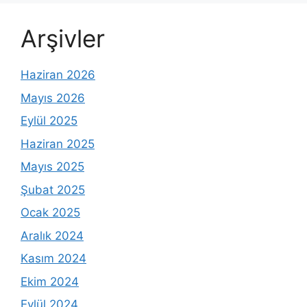
Arşivler
Haziran 2026
Mayıs 2026
Eylül 2025
Haziran 2025
Mayıs 2025
Şubat 2025
Ocak 2025
Aralık 2024
Kasım 2024
Ekim 2024
Eylül 2024