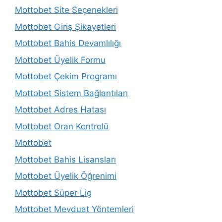
Mottobet Site Seçenekleri
Mottobet Giriş Şikayetleri
Mottobet Bahis Devamlılığı
Mottobet Üyelik Formu
Mottobet Çekim Programı
Mottobet Sistem Bağlantıları
Mottobet Adres Hatası
Mottobet Oran Kontrolü
Mottobet
Mottobet Bahis Lisansları
Mottobet Üyelik Öğrenimi
Mottobet Süper Lig
Mottobet Mevduat Yöntemleri