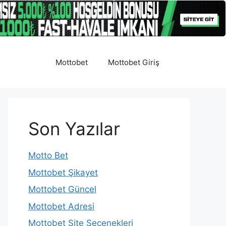
Mottobet
Mottobet Giriş
Son Yazılar
Motto Bet
Mottobet Şikayet
Mottobet Güncel
Mottobet Adresi
Mottobet Site Seçenekleri