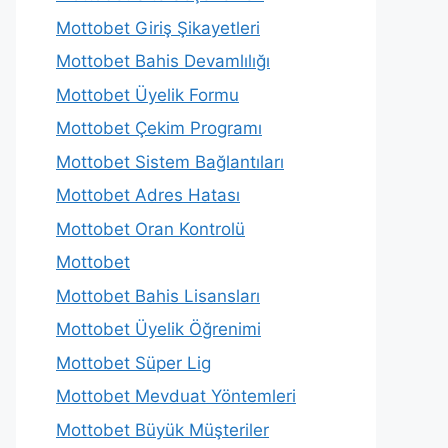
Mottobet Giriş Şikayetleri
Mottobet Bahis Devamlılığı
Mottobet Üyelik Formu
Mottobet Çekim Programı
Mottobet Sistem Bağlantıları
Mottobet Adres Hatası
Mottobet Oran Kontrolü
Mottobet
Mottobet Bahis Lisansları
Mottobet Üyelik Öğrenimi
Mottobet Süper Lig
Mottobet Mevduat Yöntemleri
Mottobet Büyük Müşteriler