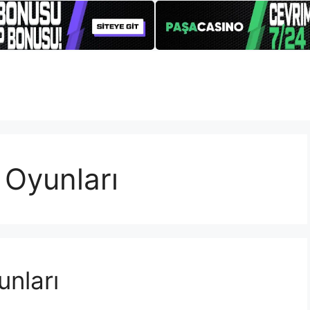
 Oyunları
nları