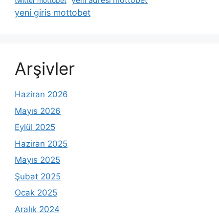
yeni adresi mottobet
twitter mottobet
yeni giris mottobet
Arşivler
Haziran 2026
Mayıs 2026
Eylül 2025
Haziran 2025
Mayıs 2025
Şubat 2025
Ocak 2025
Aralık 2024