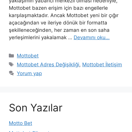
yaklaşımın yabancı merkezli olması nedeniyle,
Mottobet bazen erişim için bazı engellerle
karşılaşmaktadır. Ancak Mottobet yeni bir çığır
açacağından ve ileriye dönük bir formatta
şekilleneceğinden, her zaman en son saha
yerleşimlerini yakalamak …
Devamını oku…
Kategoriler
Mottobet
Etiketler
Mottobet Adres Değişikliği
,
Mottobet İletişim
Yorum yap
Son Yazılar
Motto Bet