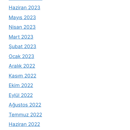
Haziran 2023
Mayıs 2023
Nisan 2023
Mart 2023
Şubat 2023
Ocak 2023
Aralık 2022
Kasım 2022
Ekim 2022
Eylül 2022
Ağustos 2022
Temmuz 2022
Haziran 2022