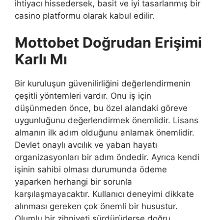
ihtiyacı hissedersek, basit ve iyi tasarlanmış bir
casino platformu olarak kabul edilir.
Mottobet Doğrudan Erişimi
Karlı Mı
Bir kuruluşun güvenilirliğini değerlendirmenin
çeşitli yöntemleri vardır. Onu iş için
düşünmeden önce, bu özel alandaki göreve
uygunluğunu değerlendirmek önemlidir. Lisans
almanın ilk adım olduğunu anlamak önemlidir.
Devlet onaylı avcılık ve yaban hayatı
organizasyonları bir adım öndedir. Ayrıca kendi
işinin sahibi olması durumunda ödeme
yaparken herhangi bir sorunla
karşılaşmayacaktır. Kullanıcı deneyimi dikkate
alınması gereken çok önemli bir husustur.
Olumlu bir zihniyeti sürdürürlerse doğru