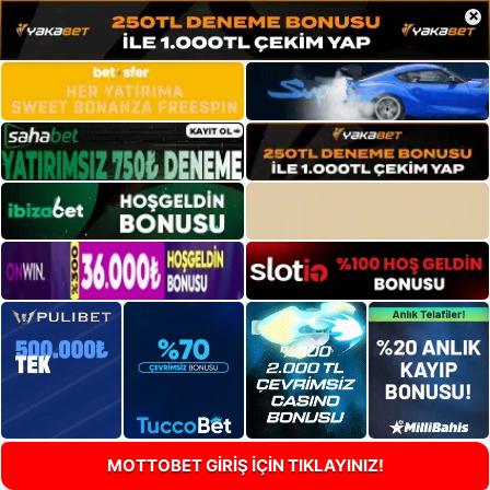
×
MOTTOBET GİRİŞ İÇİN TIKLAYINIZ!