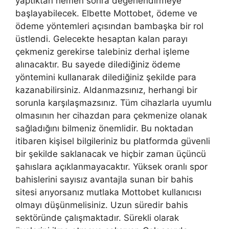
yaptıktan hemen sonra değerlendirmeye
başlayabilecek. Elbette Mottobet, ödeme ve
ödeme yöntemleri açısından bambaşka bir rol
üstlendi. Gelecekte hesaptan kalan parayı
çekmeniz gerekirse talebiniz derhal işleme
alınacaktır. Bu sayede dilediğiniz ödeme
yöntemini kullanarak dilediğiniz şekilde para
kazanabilirsiniz. Aldanmazsınız, herhangi bir
sorunla karşılaşmazsınız. Tüm cihazlarla uyumlu
olmasının her cihazdan para çekmenize olanak
sağladığını bilmeniz önemlidir. Bu noktadan
itibaren kişisel bilgileriniz bu platformda güvenli
bir şekilde saklanacak ve hiçbir zaman üçüncü
şahıslara açıklanmayacaktır. Yüksek oranlı spor
bahislerini sayısız avantajla sunan bir bahis
sitesi arıyorsanız mutlaka Mottobet kullanıcısı
olmayı düşünmelisiniz. Uzun süredir bahis
sektöründe çalışmaktadır. Sürekli olarak