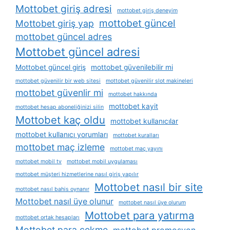
Mottobet giriş adresi
mottobet giriş deneyim
mottobet güncel
Mottobet giriş yap
mottobet güncel adres
Mottobet güncel adresi
Mottobet güncel giriş
mottobet güvenilebilir mi
mottobet güvenilir bir web sitesi
mottobet güvenilir slot makineleri
mottobet güvenlir mi
mottobet hakkında
mottobet kayit
mottobet hesap aboneliğinizi silin
Mottobet kaç oldu
mottobet kullanıcılar
mottobet kullanıcı yorumları
mottobet kuralları
mottobet maç izleme
mottobet maç yayını
mottobet mobil tv
mottobet mobil uygulaması
mottobet müşteri hizmetlerine nasıl giriş yapılır
Mottobet nasıl bir site
mottobet nasıl bahis oynanır
Mottobet nasıl üye olunur
mottobet nasıl üye olurum
Mottobet para yatırma
mottobet ortak hesapları
Mottobet para çekme