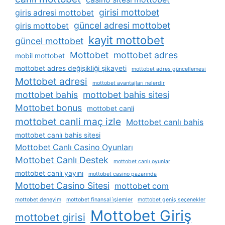
girisi mottobet
giris adresi mottobet
güncel adresi mottobet
giris mottobet
kayit mottobet
güncel mottobet
Mottobet
mottobet adres
mobil mottobet
mottobet adres değişikliği şikayeti
mottobet adres güncellemesi
Mottobet adresi
mottobet avantajları nelerdir
mottobet bahis
mottobet bahis sitesi
Mottobet bonus
mottobet canli
mottobet canli maç izle
Mottobet canlı bahis
mottobet canlı bahis sitesi
Mottobet Canlı Casino Oyunları
Mottobet Canlı Destek
mottobet canlı oyunlar
mottobet canlı yayını
mottobet casino pazarında
Mottobet Casino Sitesi
mottobet com
mottobet deneyim
mottobet finansal i̇şlemler
mottobet geniş seçenekler
Mottobet Giriş
mottobet girisi