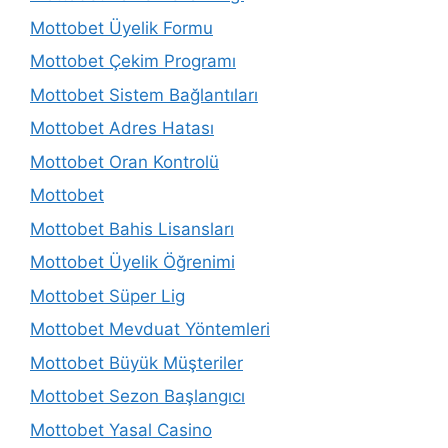
Mottobet Üyelik Formu
Mottobet Çekim Programı
Mottobet Sistem Bağlantıları
Mottobet Adres Hatası
Mottobet Oran Kontrolü
Mottobet
Mottobet Bahis Lisansları
Mottobet Üyelik Öğrenimi
Mottobet Süper Lig
Mottobet Mevduat Yöntemleri
Mottobet Büyük Müşteriler
Mottobet Sezon Başlangıcı
Mottobet Yasal Casino