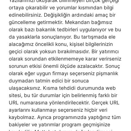
Yazılarımızı okuyarak bilinmeyen birçok gerçeği
ortaya çıkarabilir ve yorumlar kısmından bilgi
edinebilirsiniz. Değişikliğin ardındaki amaç bir
güncelleme getirmektir. Mekandan bağımsız
olarak bazı bakanlık tedbirleri uygulanıyor ve bu
da yasaklarla sonuçlanıyor. Bu tartışmada ele
alacağımız öncelikli konu, kişisel bilgilerinizin
geçici olarak yoksun bırakılmasıdır. Bir yatırımcı
olarak sorundan etkilenmemeye karar verirseniz
sorunun etkisi önemli ölçüde azalacaktır. Sonuç
olarak eğer uygun firmayı seçerseniz pişmanlık
duymadan tatmin edici bir sonuca
ulaşacaksınız. Kısma tehdidi durumunda web
sitesi, bu tür durumlar için belirlenmiş farklı bir
URL numarasına yönlendirilecektir. Gerçek URL
ayarlarını kullanmayı seçerseniz hiçbir veri
kaybolmaz. Ayrıca programınızda yaptığınız tüm
bakiyeler ve yatırımlar program geçmişinize