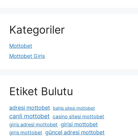
Kategoriler
Mottobet
Mottobet Giriş
Etiket Bulutu
adresi mottobet
bahis sitesi mottobet
canli mottobet
casino sitesi mottobet
girisi mottobet
giris adresi mottobet
güncel adresi mottobet
giris mottobet