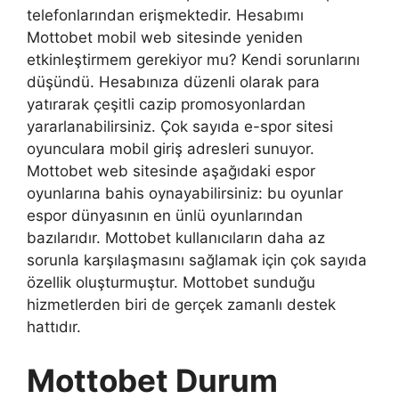
telefonlarından erişmektedir. Hesabımı
Mottobet mobil web sitesinde yeniden
etkinleştirmem gerekiyor mu? Kendi sorunlarını
düşündü. Hesabınıza düzenli olarak para
yatırarak çeşitli cazip promosyonlardan
yararlanabilirsiniz. Çok sayıda e-spor sitesi
oyunculara mobil giriş adresleri sunuyor.
Mottobet web sitesinde aşağıdaki espor
oyunlarına bahis oynayabilirsiniz: bu oyunlar
espor dünyasının en ünlü oyunlarından
bazılarıdır. Mottobet kullanıcıların daha az
sorunla karşılaşmasını sağlamak için çok sayıda
özellik oluşturmuştur. Mottobet sunduğu
hizmetlerden biri de gerçek zamanlı destek
hattıdır.
Mottobet Durum