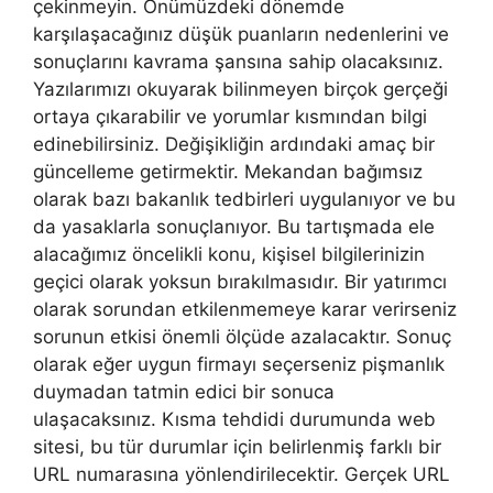
çekinmeyin. Önümüzdeki dönemde
karşılaşacağınız düşük puanların nedenlerini ve
sonuçlarını kavrama şansına sahip olacaksınız.
Yazılarımızı okuyarak bilinmeyen birçok gerçeği
ortaya çıkarabilir ve yorumlar kısmından bilgi
edinebilirsiniz. Değişikliğin ardındaki amaç bir
güncelleme getirmektir. Mekandan bağımsız
olarak bazı bakanlık tedbirleri uygulanıyor ve bu
da yasaklarla sonuçlanıyor. Bu tartışmada ele
alacağımız öncelikli konu, kişisel bilgilerinizin
geçici olarak yoksun bırakılmasıdır. Bir yatırımcı
olarak sorundan etkilenmemeye karar verirseniz
sorunun etkisi önemli ölçüde azalacaktır. Sonuç
olarak eğer uygun firmayı seçerseniz pişmanlık
duymadan tatmin edici bir sonuca
ulaşacaksınız. Kısma tehdidi durumunda web
sitesi, bu tür durumlar için belirlenmiş farklı bir
URL numarasına yönlendirilecektir. Gerçek URL