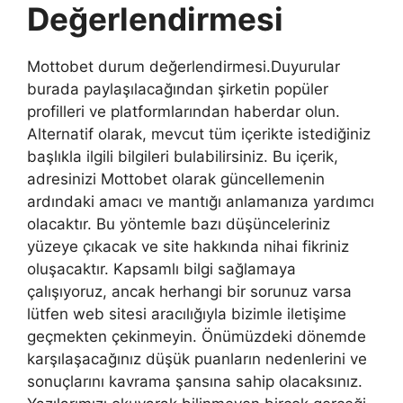
Değerlendirmesi
Mottobet durum değerlendirmesi.Duyurular
burada paylaşılacağından şirketin popüler
profilleri ve platformlarından haberdar olun.
Alternatif olarak, mevcut tüm içerikte istediğiniz
başlıkla ilgili bilgileri bulabilirsiniz. Bu içerik,
adresinizi Mottobet olarak güncellemenin
ardındaki amacı ve mantığı anlamanıza yardımcı
olacaktır. Bu yöntemle bazı düşünceleriniz
yüzeye çıkacak ve site hakkında nihai fikriniz
oluşacaktır. Kapsamlı bilgi sağlamaya
çalışıyoruz, ancak herhangi bir sorunuz varsa
lütfen web sitesi aracılığıyla bizimle iletişime
geçmekten çekinmeyin. Önümüzdeki dönemde
karşılaşacağınız düşük puanların nedenlerini ve
sonuçlarını kavrama şansına sahip olacaksınız.