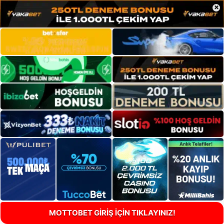
×
MOTTOBET GİRİŞ İÇİN TIKLAYINIZ!