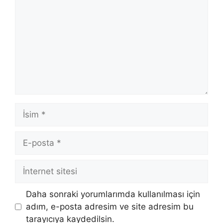
İsim
E-
posta
İnternet
sitesi
Daha sonraki yorumlarımda kullanılması için
adım, e-posta adresim ve site adresim bu
tarayıcıya kaydedilsin.