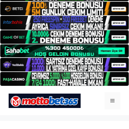
İçeriğe
atla
Menü