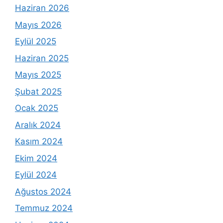
Haziran 2026
Mayıs 2026
Eylül 2025
Haziran 2025
Mayıs 2025
Şubat 2025
Ocak 2025
Aralık 2024
Kasım 2024
Ekim 2024
Eylül 2024
Ağustos 2024
Temmuz 2024