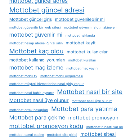
mottobet güncel adres
Mottobet güncel adresi
Mottobet güncel giriş
mottobet güvenilebilir mi
mottobet güvenilir bir web sitesi
mottobet güvenilir slot makineleri
mottobet güvenlir mi
mottobet hakkında
mottobet kayit
mottobet hesap aboneliğinizi silin
Mottobet kaç oldu
mottobet kullanıcılar
mottobet kullanıcı yorumları
mottobet kuralları
mottobet maç izleme
mottobet maç yayını
mottobet mobil tv
mottobet mobil uygulaması
mottobet müşteri hizmetlerine nasıl giriş yapılır
Mottobet nasıl bir site
mottobet nasıl bahis oynanır
Mottobet nasıl üye olunur
mottobet nasıl üye olurum
Mottobet para yatırma
mottobet ortak hesapları
Mottobet para çekme
mottobet promosyon
mottobet promosyon kodu
mottobet ruhsatı var mı
mottobet sitesi
mottobet sanal casino
mottobet site girişi