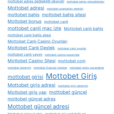
mottobet adres değişikliği şikayeti
mottobet adres güncellemesi
Mottobet adresi
mottobet avantajları nelerdir
mottobet bahis
mottobet bahis sitesi
Mottobet bonus
mottobet canli
mottobet canli maç izle
Mottobet canlı bahis
mottobet canlı bahis sitesi
Mottobet Canlı Casino Oyunları
Mottobet Canlı Destek
mottobet canlı oyunlar
mottobet canlı yayını
mottobet casino pazarında
Mottobet Casino Sitesi
mottobet com
mottobet deneyim
mottobet finansal i̇şlemler
mottobet geniş seçenekler
Mottobet Giriş
mottobet girisi
Mottobet giriş adresi
mottobet giriş deneyim
mottobet güncel
Mottobet giriş yap
mottobet güncel adres
Mottobet güncel adresi