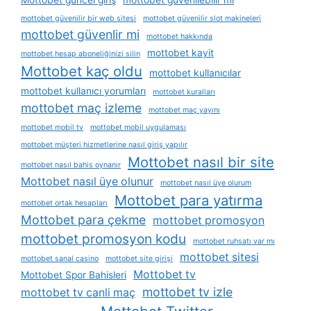
Mottobet güncel giriş
mottobet güvenilebilir mi
mottobet güvenilir bir web sitesi
mottobet güvenilir slot makineleri
mottobet güvenlir mi
mottobet hakkında
mottobet kayit
mottobet hesap aboneliğinizi silin
Mottobet kaç oldu
mottobet kullanıcılar
mottobet kullanıcı yorumları
mottobet kuralları
mottobet maç izleme
mottobet maç yayını
mottobet mobil tv
mottobet mobil uygulaması
mottobet müşteri hizmetlerine nasıl giriş yapılır
Mottobet nasıl bir site
mottobet nasıl bahis oynanır
Mottobet nasıl üye olunur
mottobet nasıl üye olurum
Mottobet para yatırma
mottobet ortak hesapları
Mottobet para çekme
mottobet promosyon
mottobet promosyon kodu
mottobet ruhsatı var mı
mottobet sitesi
mottobet sanal casino
mottobet site girişi
Mottobet tv
Mottobet Spor Bahisleri
mottobet tv izle
mottobet tv canli maç