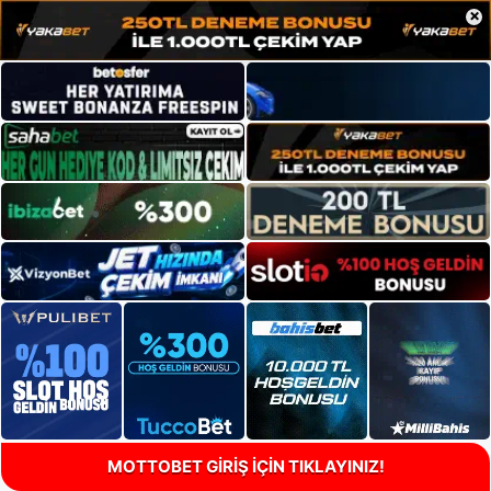
×
MOTTOBET GİRİŞ İÇİN TIKLAYINIZ!