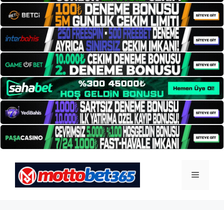
İçeriğe
atla
Menü