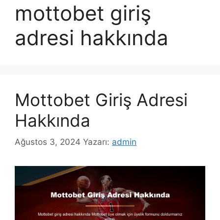
mottobet giriş
adresi hakkında
Mottobet Giriş Adresi
Hakkında
Ağustos 3, 2024
Yazarı:
admin