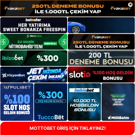
×
MOTTOBET GİRİŞ İÇİN TIKLAYINIZ!