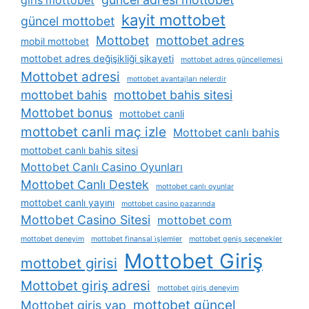
giris mottobet
kayit mottobet
güncel mottobet
Mottobet
mottobet adres
mobil mottobet
mottobet adres değişikliği şikayeti
mottobet adres güncellemesi
Mottobet adresi
mottobet avantajları nelerdir
mottobet bahis
mottobet bahis sitesi
Mottobet bonus
mottobet canli
mottobet canli maç izle
Mottobet canlı bahis
mottobet canlı bahis sitesi
Mottobet Canlı Casino Oyunları
Mottobet Canlı Destek
mottobet canlı oyunlar
mottobet canlı yayını
mottobet casino pazarında
Mottobet Casino Sitesi
mottobet com
mottobet deneyim
mottobet finansal i̇şlemler
mottobet geniş seçenekler
Mottobet Giriş
mottobet girisi
Mottobet giriş adresi
mottobet giriş deneyim
mottobet güncel
Mottobet giriş yap