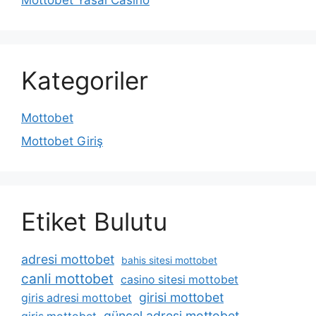
Kategoriler
Mottobet
Mottobet Giriş
Etiket Bulutu
adresi mottobet
bahis sitesi mottobet
canli mottobet
casino sitesi mottobet
girisi mottobet
giris adresi mottobet
güncel adresi mottobet