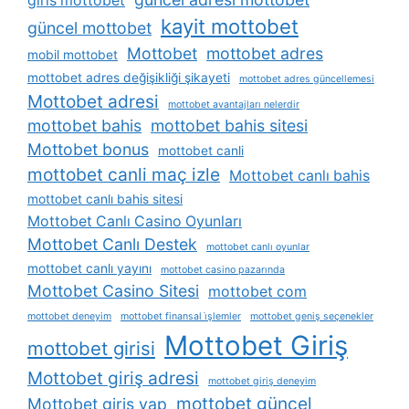
giris mottobet
kayit mottobet
güncel mottobet
Mottobet
mottobet adres
mobil mottobet
mottobet adres değişikliği şikayeti
mottobet adres güncellemesi
Mottobet adresi
mottobet avantajları nelerdir
mottobet bahis
mottobet bahis sitesi
Mottobet bonus
mottobet canli
mottobet canli maç izle
Mottobet canlı bahis
mottobet canlı bahis sitesi
Mottobet Canlı Casino Oyunları
Mottobet Canlı Destek
mottobet canlı oyunlar
mottobet canlı yayını
mottobet casino pazarında
Mottobet Casino Sitesi
mottobet com
mottobet deneyim
mottobet finansal i̇şlemler
mottobet geniş seçenekler
Mottobet Giriş
mottobet girisi
Mottobet giriş adresi
mottobet giriş deneyim
mottobet güncel
Mottobet giriş yap