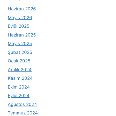
Haziran 2026
Mayıs 2026
Eylül 2025
Haziran 2025
Mayıs 2025
Şubat 2025
Ocak 2025
Aralık 2024
Kasım 2024
Ekim 2024
Eylül 2024
Ağustos 2024
Temmuz 2024