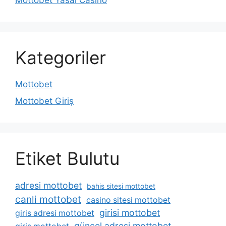
Kategoriler
Mottobet
Mottobet Giriş
Etiket Bulutu
adresi mottobet
bahis sitesi mottobet
canli mottobet
casino sitesi mottobet
girisi mottobet
giris adresi mottobet
güncel adresi mottobet